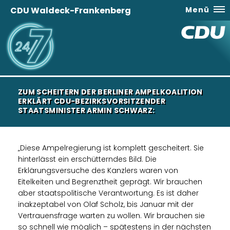
CDU Waldeck-Frankenberg
Menü
ZUM SCHEITERN DER BERLINER AMPELKOALITION
ERKLÄRT CDU-BEZIRKSVORSITZENDER
STAATSMINISTER ARMIN SCHWARZ:
Diese Ampelregierung ist komplett gescheitert. Sie
hinterlässt ein erschütterndes Bild. Die
Erklärungsversuche des Kanzlers waren von
Eitelkeiten und Begrenztheit geprägt. Wir brauchen
aber staatspolitische Verantwortung. Es ist daher
inakzeptabel von Olaf Scholz, bis Januar mit der
Vertrauensfrage warten zu wollen. Wir brauchen sie
so schnell wie möglich – spätestens in der nächsten