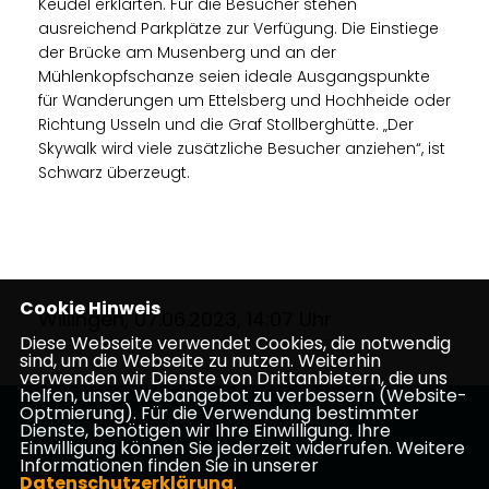
Keudel erklärten. Für die Besucher stehen
ausreichend Parkplätze zur Verfügung. Die Einstiege
der Brücke am Musenberg und an der
Mühlenkopfschanze seien ideale Ausgangspunkte
für Wanderungen um Ettelsberg und Hochheide oder
Richtung Usseln und die Graf Stollberghütte. „Der
Skywalk wird viele zusätzliche Besucher anziehen“, ist
Schwarz überzeugt.
Cookie Hinweis
Willingen, 07.06.2023, 14:07 Uhr
Diese Webseite verwendet Cookies, die notwendig
sind, um die Webseite zu nutzen. Weiterhin
verwenden wir Dienste von Drittanbietern, die uns
helfen, unser Webangebot zu verbessern (Website-
Optmierung). Für die Verwendung bestimmter
CDU-Kreisverband Waldeck-Frankenberg
Dienste, benötigen wir Ihre Einwilligung. Ihre
Einwilligung können Sie jederzeit widerrufen. Weitere
Informationen finden Sie in unserer
Datenschutzerklärung
.