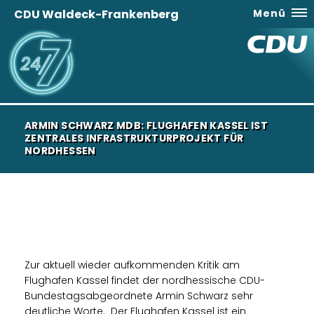
CDU Waldeck-Frankenberg
Menü
ARMIN SCHWARZ MDB: FLUGHAFEN KASSEL IST
ZENTRALES INFRASTRUKTURPROJEKT FÜR
NORDHESSEN
Zur aktuell wieder aufkommenden Kritik am
Flughafen Kassel findet der nordhessische CDU-
Bundestagsabgeordnete Armin Schwarz sehr
deutliche Worte. „Der Flughafen Kassel ist ein