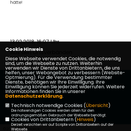
hätte!
13.02.2018, 16:07 Uhr
Cookie Hinweis
Aus den Ortsverbänden
Diese Webseite verwendet Cookies, die notwendig
sind, um die Webseite zu nutzen. Weiterhin
verwenden wir Dienste von Drittanbietern, die uns
helfen, unser Webangebot zu verbessern (Website-
Optmierung). Für die Verwendung bestimmter
CDU-Kreisverband Waldeck-Frankenberg
Dienste, benötigen wir Ihre Einwilligung. Ihre
Einwilligung können Sie jederzeit widerrufen. Weitere
Informationen finden Sie in unserer
Datenschutzerklärung
.
Technisch notwendige Cookies (
Übersicht
)
Impressum
Datenschutz
Kontakt
Die notwendigen Cookies werden allein für den
ordnungsgemäßen Gebrauch der Webseite benötigt.
Cookies von Drittanbietern (
Hinweis
)
Derzeit verzichten wir auf Scripte von Drittanbietern auf der
©2026 CDU Waldeck-
Webseite.